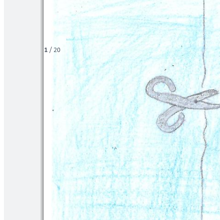
1
/
20