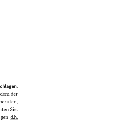
,
chlagen.
 dem der
berufen,
ten Sie:
iegen
d.h.