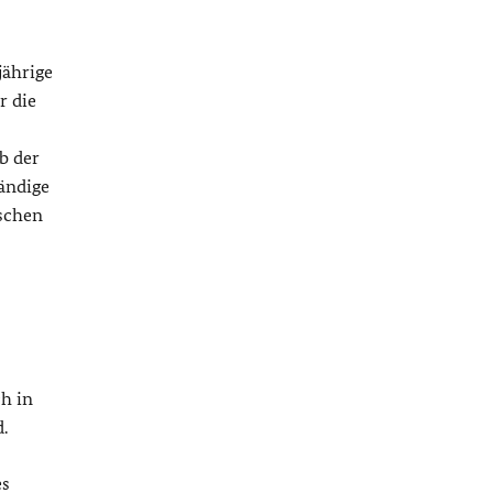
jährige
r die
b der
tändige
schen
h in
.
es