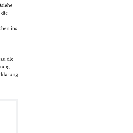
(siehe
 die
chen ins
rau die
endig
rklärung