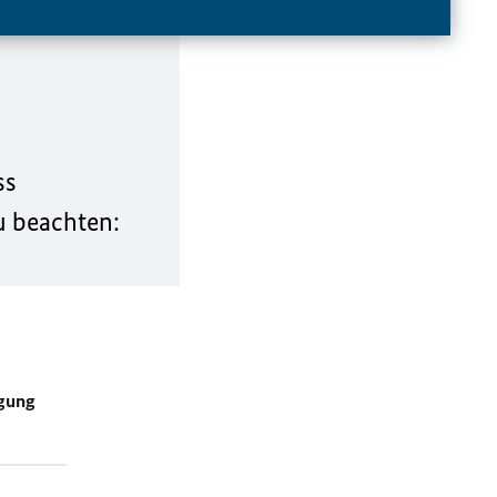
ss
zu beachten:
igung