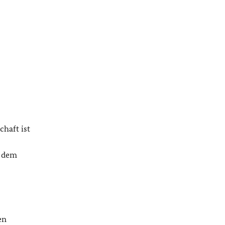
haft ist
r dem
en