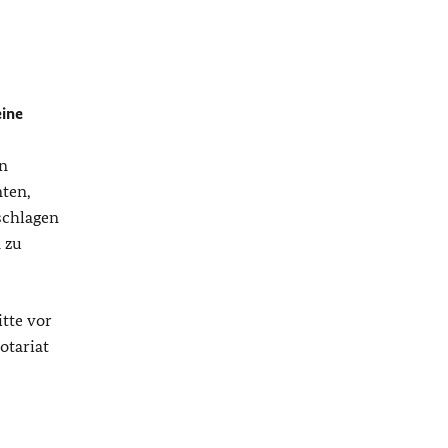
eine
en
ten,
schlagen
 zu
tte vor
otariat